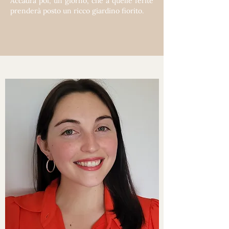
Accadrà poi, un giorno, che a quelle ferite
prenderà posto un ricco giardino fiorito.